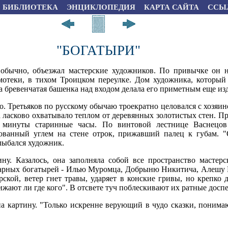
БИБЛИОТЕКА
ЭНЦИКЛОПЕДИЯ
КАРТА САЙТА
ССЫ
"БОГАТЫРИ"
 обычно, объезжал мастерские художников. По привычке он н
мотеки, в тихом Троицком переулке. Дом художника, который 
а бревенчатая башенка над входом делала его приметным еще из
о. Третьяков по русскому обычаю троекратно целовался с хозяин
 ласково охватывало теплом от деревянных золотистых стен. П
и минуты старинные часы. По винтовой лестнице Васнецов 
сованный углем на стене отрок, прижавший палец к губам. 
улыбался художник.
ну. Казалось, она заполняла собой все пространство мастер
ндарных богатырей - Илью Муромца, Добрыню Никитича, Алешу 
ырской, ветер гнет травы, ударяет в конские гривы, но крепко 
бижают ли где кого". В отсвете туч поблескивают их ратные досп
 на картину. "Только искренне верующий в чудо сказки, пони