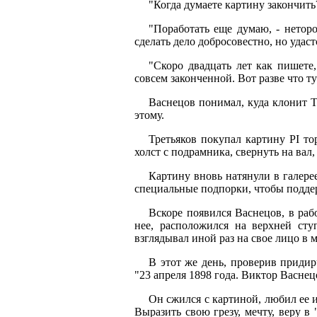
"Когда думаете картину закончить
"Поработать еще думаю, - неторо
сделать дело добросовестно, но удаст
"Скоро двадцать лет как пишет
совсем законченной. Вот разве что т
Васнецов понимал, куда клонит Т
этому.
Третьяков покупал картину PI то
холст с подрамника, свернуть на вал,
Картину вновь натянули в галере
специальные подпорки, чтобы подде
Вскоре появился Васнецов, в раб
нее, расположился на верхней сту
взглядывал иной раз на свое лицо в м
В этот же день, проверив придир
"23 апреля 1898 года. Виктор Васнец
Он сжился с картиной, любил ее и
Выразить свою грезу, мечту, веру в