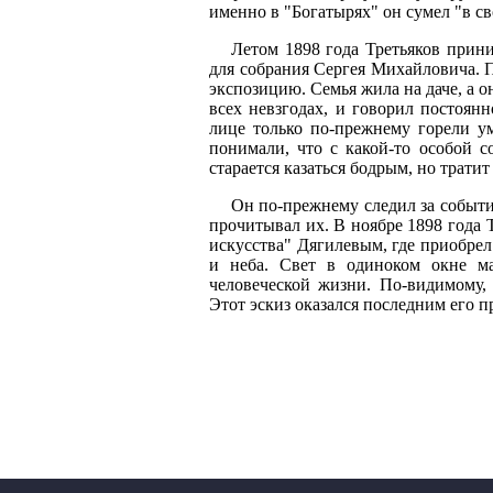
именно в "Богатырях" он сумел "в св
Летом 1898 года Третьяков прини
для собрания Сергея Михайловича. П
экспозицию. Семья жила на даче, а он
всех невзгодах, и говорил постоянн
лице только по-прежнему горели ум
понимали, что с какой-то особой 
старается казаться бодрым, но трати
Он по-прежнему следил за событи
прочитывал их. В ноябре 1898 года 
искусства" Дягилевым, где приобрел
и неба. Свет в одиноком окне м
человеческой жизни. По-видимому, 
Этот эскиз оказался последним его 