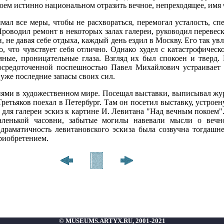
оем истинно национальном отразить вечное, непреходящее, имя ч
мал все меры, чтобы не расхвораться, перемогал усталость, с
роводил ремонт в некоторых залах галереи, руководил перевес
, не давая себе отдыха, каждый день ездил в Москву. Его так увл
о, что чувствует себя отлично. Однако худел с катастрофичес
ные, проницательные глаза. Взгляд их был спокоен и тверд.
сосредоточенной поспешностью Павел Михайлович устраивает 
т уже последние запасы своих сил.
ями в художественном мире. Посещал выставки, выписывал жур
Третьяков поехал в Петербург. Там он посетил выставку, устро
 для галереи эскиз к картине И. Левитана "Над вечным покоем
аленькой часовни, забытые могилы навевали мысли о вечн
драматичность левитановского эскиза была созвучна тогдашн
приобретением.
© MUSEUMS.ARTYX.RU, 2001-2021