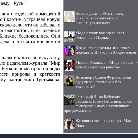
ему - Русь!"
пешил с отделкой помещений
Носили дамы 500 лет назад:
археологи наткнулись на
кой картин, устраивал новую
пикантную находку
екало дело, что он забывал о
кой быстротой, и на бледном
Мода с улиц: как одеваются
 Близкие беспокоились. Они
женщины в Париже
дела и что хотя внешне он
Кто диктует тренды: в гостях у
модельера Виктории Андреяновой
налы и книги по искусству,
еную издателем журнала "Мир
Михаил Манаков: «Мода в России -
тяжёлая мужская работа»
". Бесконечный простор воды
ости природы и краткости
Дизайнер Жульен Фурнье: мода
ему настроению Третьякова.
будущего невозможна без
технологий
Фотограф Дима Бабушкин
рассказал Елене Вышинской, как
попадают в моду из успешных
программистов
Женщины-воины на показе Max
Mara