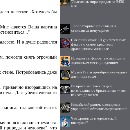
'Спаситель мира' продан за $450
млн
дело нелегкое. Хотелось бы
Лабораторные бриллианты
 Мне кажется Ваша картина
становятся популярнее
становиться..."
Сияющий опал: 10 удивительных
галерею. И в душе радовался
фактов о самом красивом
драгоценном минерале
ым, помогли снять огромный
История сапфиров: экспедиция к
эфиопским месторождениям
 стене. Потребовались даже
Музей Гетти приобрел коллекцию
античных гемм
Из праха мертвых людей
и, привычно взобравшись на
изготавливают бриллианты — вот
итича. Для убедительности
как это делается
Индийский рынок ювелирных
 написал славянской вязью:
украшений обгонит американский
Что хранится в королевской
чему он всю жизнь стремился.
шкатулке?
ой природы и человека", что