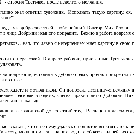
?" - спросил Третьяков после недолгого молчания.
пливо окая ответил художник.- Исполнять такую картину, ох, 
ся ли?"
е, куда уж добросовестней, любезнейший Виктор Михайлович.
ут в лице Добрыни немного поправить. Важно в работе вовремя о
ретьяков. Знал, что давно с нетерпением ждет картину в свою 
ропил с перевозкой. В апреле рабочие, присланные Третьяков
 упаковать.
е на подрамник, вставили в дубовую раму, прочно прикрепили к
рживать ее.
очем халате и с этюдником. Он попросил лестницу-стремянку 
пеньке, раскрыв этюдник, слегка правил лицо Добрыни Ник
аленькое зеркальце.
чивым взглядом свой долголетний труд, Васнецов в левом углу
ов".
 мог сказать, что в ней ему удалось с полнотой выразить то, к 
 "красоту, мощь и смысл... наших родных образов, нашей русск