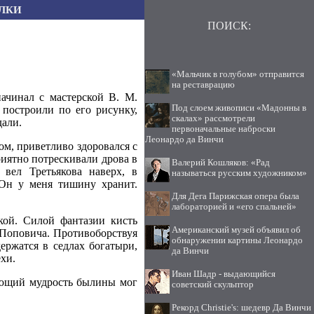
ЛКИ
ПОИСК:
«Мальчик в голубом» отправится
на реставрацию
ачинал с мастерской В. М.
Под слоем живописи «Мадонны в
построили по его рисунку,
скалах» рассмотрели
дали.
первоначальные наброски
Леонардо да Винчи
ом, приветливо здоровался с
риятно потрескивали дрова в
Валерий Кошляков: «Рад
вел Третьякова наверх, в
называться русским художником»
"Он у меня тишину хранит.
Для Дега Парижская опера была
лабораторией и «его спальней»
ской. Силой фантазии кисть
Американский музей объявил об
Поповича. Противоборствуя
обнаружении картины Леонардо
держатся в седлах богатыри,
да Винчи
ехи.
Иван Шадр - выдающийся
мающий мудрость былины мог
советский скульптор
Рекорд Christie's: шедевр Да Винчи