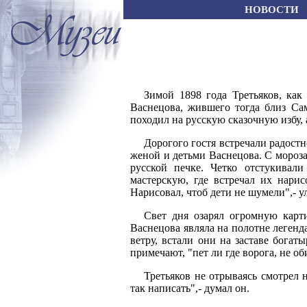
НОВОСТИ
Зимой 1898 года Третьяков, как
Васнецова, жившего тогда близ Са
походил на русскую сказочную избу, 
Дорогого гостя встречали радостн
женой и детьми Васнецова. С мороза
русской печке. Четко отстукивал
мастерскую, где встречал их нари
Нарисовал, чтоб дети не шумели",- 
Свет дня озарял огромную карти
Васнецова являла на полотне леге
ветру, встали они на заставе богат
примечают, "пет ли где ворога, не о
Третьяков не отрываясь смотрел
так написать",- думал он.