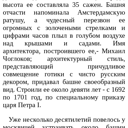
высота ее составляла 35 сажен. Башня
отчасти напоминала Амстердамскую
ратушу, а чудесный перезвон ее
огромных с золочеными стрелками и
цифрами часов плыл в голубом воздухе
над крышами и садами. Имя
архитектора, построившего ее,- Михаил
Чоглоков; архитектурный стиль,
представляющий причудливое
совмещение готики с чисто русским
декором, придавал башне своеобразный
вид. Строили ее около девяти лет - с 1692
по 1701 год, по специальному приказу
царя Петра I.
Уже несколько десятилетий повелось у
москвичей устраивать около башни