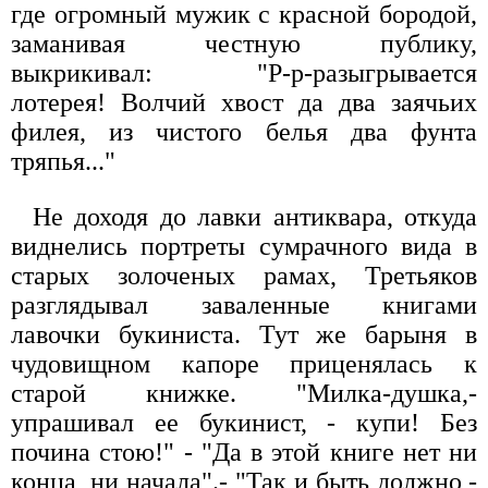
где огромный мужик с красной бородой,
заманивая честную публику,
выкрикивал: "Р-р-разыгрывается
лотерея! Волчий хвост да два заячьих
филея, из чистого белья два фунта
тряпья..."
Не доходя до лавки антиквара, откуда
виднелись портреты сумрачного вида в
старых золоченых рамах, Третьяков
разглядывал заваленные книгами
лавочки букиниста. Тут же барыня в
чудовищном капоре приценялась к
старой книжке. "Милка-душка,-
упрашивал ее букинист, - купи! Без
почина стою!" - "Да в этой книге нет ни
конца, ни начала".- "Так и быть должно,-