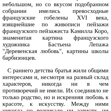
небольшом, но со вкусом подобранном
собрании имелись превосходные
французские гобелены XVI века,
изящнейшие по живописи пейзажи
французского пейзажиста Камилла Коро,
знаменитая картина французского
художника Бастьена Лепажа
"Деревенская любовь", картины школы
барбизонцев.
С раннего детства братья жили общими
интересами и, несмотря на разный склад
характеров, никогда ни в чем
противоречий не имели. Их соединяло не
только родство, но и искренняя любовь к
красоте, к искусству. Между ними
никогда но возникало ни зависти, ни